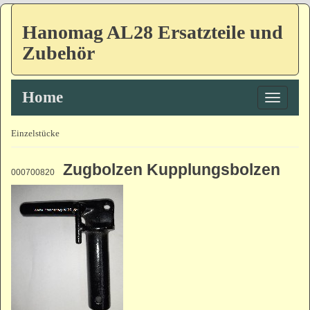
Hanomag AL28 Ersatzteile und
Zubehör
Home
Toggle
navigatio
Einzelstücke
Zugbolzen Kupplungsbolzen
000700820