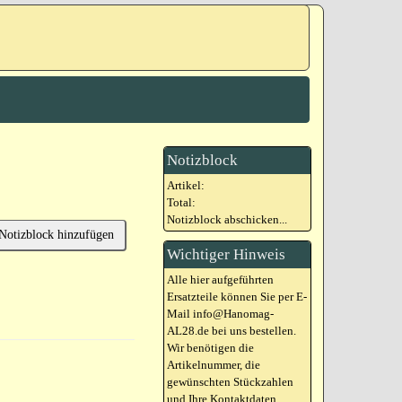
Notizblock
Artikel:
Total:
Notizblock abschicken...
Notizblock hinzufügen
Wichtiger Hinweis
Alle hier aufgeführten
Ersatzteile können Sie per E-
Mail info@Hanomag-
AL28.de bei uns bestellen.
Wir benötigen die
Artikelnummer, die
gewünschten Stückzahlen
und Ihre Kontaktdaten.