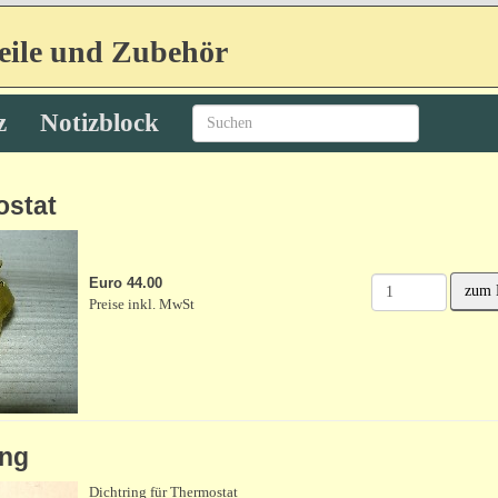
eile und Zubehör
z
Notizblock
stat
Euro 44.00
zum 
Preise inkl. MwSt
ing
Dichtring für Thermostat