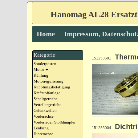
Hanomag AL28 Ersatzt
Home
Impressum, Datenschut
Kategorie
Thermo
151253501
Sonderposten
Motor
Kühlung
Motorregulierung
Kupplungsbetätigung
Kraftstoffanlage
Schaltgetriebe
Verteilergetriebe
Gelenkwellen
Vorderachse
Vorderfeder, Stoßdämpfer
Dichtr
Lenkung
151253004
Hinterachse