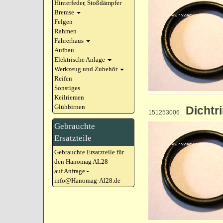
Hinterfeder, Stoßdämpfer
Bremse
Felgen
Rahmen
Fahrerhaus
Aufbau
Elektrische Anlage
Werkzeug und Zubehör
Reifen
Sonstiges
Keilriemen
Glühbirnen
Dichtr
151253006
Gebrauchte
Ersatzteile
Gebrauchte Ersatzteile für
den Hanomag AL28
auf Anfrage -
info@Hanomag-Al28.de