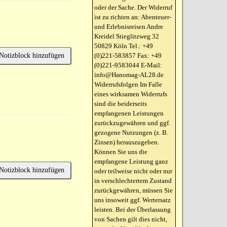
oder der Sache. Der Widerruf
ist zu richten an: Abenteuer-
und Erlebnisreisen Andre
Kreidel Stieglitzweg 32
50829 Köln Tel.: +49
Notizblock hinzufügen
(0)221-583857 Fax: +49
(0)221-9583044 E-Mail:
info@Hanomag-AL28.de
Widerrufsfolgen Im Falle
eines wirksamen Widerrufs
sind die beiderseits
empfangenen Leistungen
zurückzugewähren und ggf.
gezogene Nutzungen (z. B.
Zinsen) herauszugeben.
Können Sie uns die
empfangene Leistung ganz
Notizblock hinzufügen
oder teilweise nicht oder nur
in verschlechtertem Zustand
zurückgewähren, müssen Sie
uns insoweit ggf. Wertersatz
leisten. Bei der Überlassung
von Sachen gilt dies nicht,