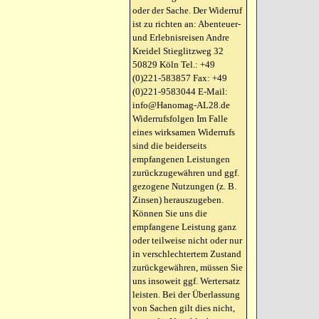
oder der Sache. Der Widerruf
ist zu richten an: Abenteuer-
und Erlebnisreisen Andre
Kreidel Stieglitzweg 32
50829 Köln Tel.: +49
(0)221-583857 Fax: +49
(0)221-9583044 E-Mail:
info@Hanomag-AL28.de
Widerrufsfolgen Im Falle
eines wirksamen Widerrufs
sind die beiderseits
empfangenen Leistungen
zurückzugewähren und ggf.
gezogene Nutzungen (z. B.
Zinsen) herauszugeben.
Können Sie uns die
empfangene Leistung ganz
oder teilweise nicht oder nur
in verschlechtertem Zustand
zurückgewähren, müssen Sie
uns insoweit ggf. Wertersatz
leisten. Bei der Überlassung
von Sachen gilt dies nicht,