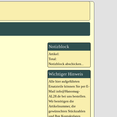
Notizblock
Artikel:
Total:
Notizblock abschicken...
Wichtiger Hinweis
Alle hier aufgeführten
Ersatzteile können Sie per E-
Mail info@Hanomag-
AL28.de bei uns bestellen.
Wir benötigen die
Artikelnummer, die
gewünschten Stückzahlen
und Ihre Kontaktdaten.