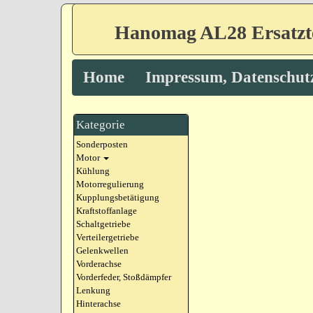
Hanomag AL28 Ersatzt
Home
Impressum, Datenschut
Kategorie
Sonderposten
Motor
Kühlung
Motorregulierung
Kupplungsbetätigung
Kraftstoffanlage
Schaltgetriebe
Verteilergetriebe
Gelenkwellen
Vorderachse
Vorderfeder, Stoßdämpfer
Lenkung
Hinterachse