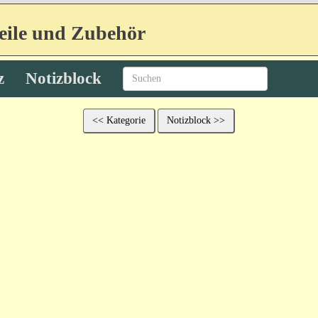
eile und Zubehör
z
Notizblock
<< Kategorie
Notizblock >>